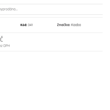
mantis 10 eco 800 facelift
 vyprodána…
Značka:
Kaabo
Kód:
341
č
ez DPH