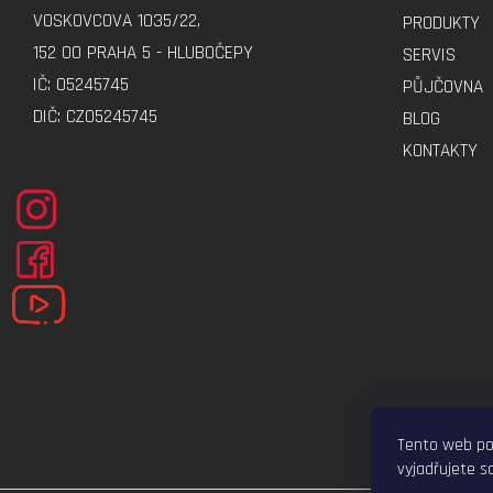
A
VOSKOVCOVA 1035/22,
PRODUKTY
T
152 00 PRAHA 5 - HLUBOČEPY
SERVIS
Í
IČ: 05245745
PŮJČOVNA
DIČ: CZ05245745
BLOG
KONTAKTY
Tento web po
vyjadřujete so