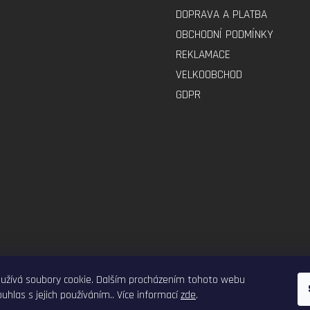
DOPRAVA A PLATBA
OBCHODNÍ PODMÍNKY
REKLAMACE
VELKOOBCHOD
GDPR
ELEKTRO-VOZITKO.CZ
ELEKTROKOLOBEZKY.CZ
užívá soubory cookie. Dalším procházením tohoto webu
uhlas s jejich používáním.. Více informací
zde
.