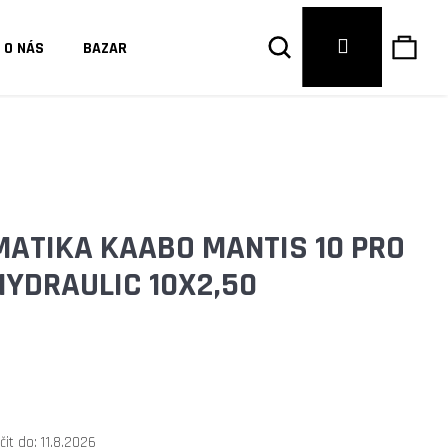
Hledat
Náku
Přihlášení
O NÁS
BAZAR
košík
ATIKA KAABO MANTIS 10 PRO
HYDRAULIC 10X2,50
Následující
it do:
11.8.2026