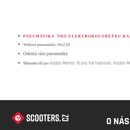
PNEUMATIKA PRO ELEKTROKOLOBĚŽKU KAAB
Velikost pneumatiky
10x2,50
Odolný rám pneumatiky
Kaabo Mantis 10 pro full hydraulic, Kaabo M
Náhradní díl pro
Z
Á
O NÁS
P