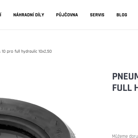
Í
NÁHRADNÍ DÍLY
PŮJČOVNA
SERVIS
BLOG
O POTŘEBUJETE NAJÍT?
0 pro full hydraulic 10x2,50
HLEDAT
PNEUM
FULL 
DOPORUČUJEME
Můžeme doruč