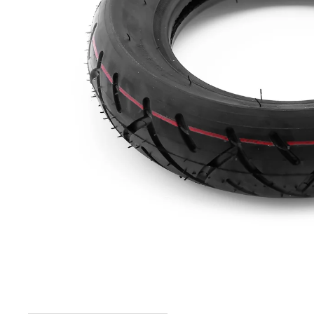
elektrokoloběžka inokim ox super 23ah lg
43 990 Kč
Původně:
47 990 Kč