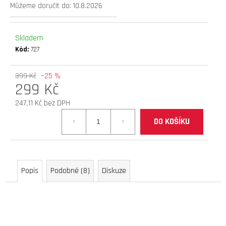
Můžeme doručit do:
10.8.2026
D
O
P
Skladem
O
Kód:
727
R
U
399 Kč
–25 %
Č
299 Kč
U
J
247,11 Kč bez DPH
E
Měrná
DO KOŠÍKU
M
cena:
E
brzdové
Popis
Podobné (8)
Diskuze
destičky
joyor
s
serie
(full