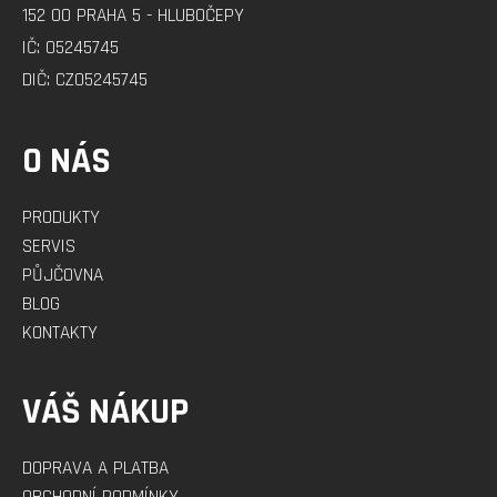
T
152 00 PRAHA 5 - HLUBOČEPY
Í
IČ: 05245745
DIČ: CZ05245745
O NÁS
PRODUKTY
SERVIS
PŮJČOVNA
BLOG
KONTAKTY
VÁŠ NÁKUP
DOPRAVA A PLATBA
OBCHODNÍ PODMÍNKY