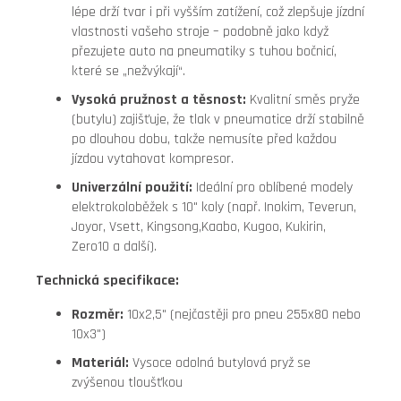
lépe drží tvar i při vyšším zatížení, což zlepšuje jízdní
vlastnosti vašeho stroje – podobně jako když
přezujete auto na pneumatiky s tuhou bočnicí,
které se „nežvýkají“.
Vysoká pružnost a těsnost:
Kvalitní směs pryže
(butylu) zajišťuje, že tlak v pneumatice drží stabilně
po dlouhou dobu, takže nemusíte před každou
jízdou vytahovat kompresor.
Univerzální použití:
Ideální pro oblíbené modely
elektrokoloběžek s 10" koly (např. Inokim, Teverun,
Joyor, Vsett, Kingsong,Kaabo, Kugoo, Kukirin,
Zero10 a další).
Technická specifikace:
Rozměr:
10x2,5" (nejčastěji pro pneu 255x80 nebo
10x3")
Materiál:
Vysoce odolná butylová pryž se
zvýšenou tloušťkou