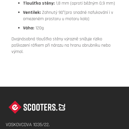
Tloušťka stěny:
1,8 mm (oproti běžným 0,9 mm)
Ventilek:
Zahnutý 90°(pro snadné nafukování i v
omezeném prostoru u motoru kola)
Váha:
120g
Dvojnásobná tloušťka stěny výrazně snižuje riziko
poškození ráfkem při nárazu na hranu obrubníku nebo
výmol.
Z
Á
P
A
VOSKOVCOVA 1035/22,