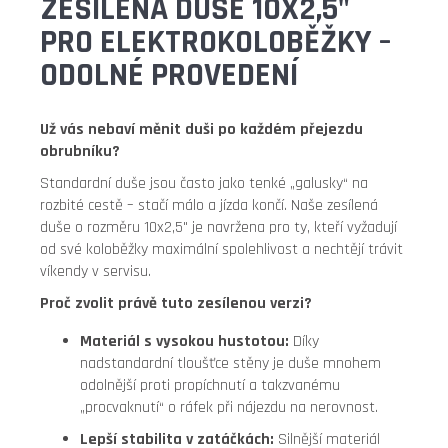
ZESÍLENÁ DUŠE 10X2,5"
PRO ELEKTROKOLOBĚŽKY –
ODOLNÉ PROVEDENÍ
Už vás nebaví měnit duši po každém přejezdu
obrubníku?
Standardní duše jsou často jako tenké „galusky“ na
rozbité cestě – stačí málo a jízda končí. Naše zesílená
duše o rozměru 10x2,5" je navržena pro ty, kteří vyžadují
od své koloběžky maximální spolehlivost a nechtějí trávit
víkendy v servisu.
Proč zvolit právě tuto zesílenou verzi?
Materiál s vysokou hustotou:
Díky
nadstandardní tloušťce stěny je duše mnohem
odolnější proti propíchnutí a takzvanému
„procvaknutí“ o ráfek při nájezdu na nerovnost.
Lepší stabilita v zatáčkách:
Silnější materiál