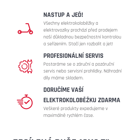
metalic)
219
NASTUP A JEĎ!
Kč
Všechny elektrokoloběžky a
elektrovozíky prochází před prodejem
naší důkladnou bezpečnostní kontrolou
a seřízením. Stačí jen rozbalit a jet!
PROFESIONÁLNÍ SERVIS
Postaráme se o záruční a pozáruční
servis nebo servisní prohlídky. Náhradní
díly máme skladem.
DORUČÍME VAŠÍ
ELEKTROKOLOBĚŽKU ZDARMA
Veškeré produkty expedujeme v
maximálně rychlém čase.