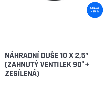
E
T
399 KČ
–25 %
E
N
A
J
Í
NÁHRADNÍ DUŠE 10 X 2,5"
T
(ZAHNUTÝ VENTILEK 90°+
?
ZESÍLENÁ)
HLEDAT