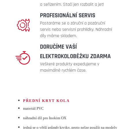
41
a seřízením. Stačí jen rozbalit a jet!
990
PROFESIONÁLNÍ SERVIS
Kč
Postaráme se o záruční a pozáruční
Původně:
47
servis nebo servisní prohlídky. Náhradní
990
díly máme skladem.
Kč
DORUČÍME VAŠÍ
ELEKTROKOLOBĚŽKU ZDARMA
Veškeré produkty expedujeme v
maximálně rychlém čase.
PŘEDNÍ KRYT KOLA
materiál PVC
náhradní díl pro
Inokim OX
jedná se o větší průměr krytky, proto nelze použít na modely