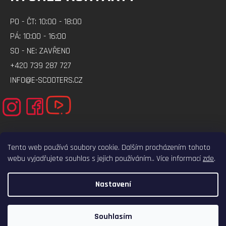
PO - ČT: 10:00 - 18:00
PÁ: 10:00 - 16:00
SO - NE: ZAVŘENO
+420 739 287 727
INFO@E-SCOOTERS.CZ
Tento web používá soubory cookie. Dalším procházením tohoto
webu vyjadřujete souhlas s jejich používáním.. Více informací
zde
.
ELEKTRO-VOZITKO.CZ
ELEKTROKOLOBEZKY.CZ
Nastavení
VYTVOŘIL SHOPTET
COPYRIGHT 2026
E-SCOOTERS.CZ
. VŠECHNA PRÁVA VYHRAZENA.
Souhlasím