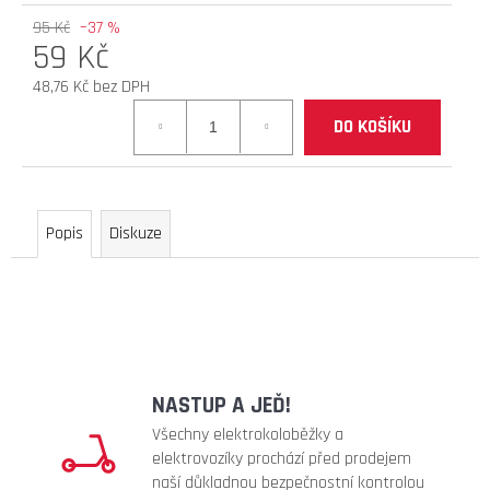
D
95 Kč
–37 %
59 Kč
O
P
48,76 Kč bez DPH
O
Měrná
R
DO KOŠÍKU
cena:
U
Č
U
J
Popis
Diskuze
E
M
E
elektrokoloběžka
inokim
NASTUP A JEĎ!
ox
super
Všechny elektrokoloběžky a
21ah
elektrovozíky prochází před prodejem
cn
naší důkladnou bezpečnostní kontrolou