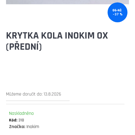
E
T
95 KČ
–37 %
E
N
KRYTKA KOLA INOKIM OX
A
(PŘEDNÍ)
J
Í
T
?
Můžeme doručit do:
13.8.2026
Naskladněno
HLEDAT
Kód:
318
Značka:
Inokim