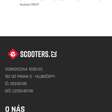
Inokim OXO!!
Z
Á
P
A
VOSKOVCOVA 1035/22,
T
152 00 PRAHA 5 - HLUBOČEPY
Í
IČ: 05245745
DIČ: CZ05245745
O NÁS