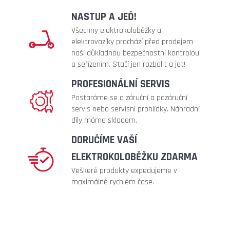
metalic)
NASTUP A JEĎ!
219
Kč
Všechny elektrokoloběžky a
elektrovozíky prochází před prodejem
naší důkladnou bezpečnostní kontrolou
a seřízením. Stačí jen rozbalit a jet!
PROFESIONÁLNÍ SERVIS
Postaráme se o záruční a pozáruční
servis nebo servisní prohlídky. Náhradní
díly máme skladem.
DORUČÍME VAŠÍ
ELEKTROKOLOBĚŽKU ZDARMA
Veškeré produkty expedujeme v
maximálně rychlém čase.