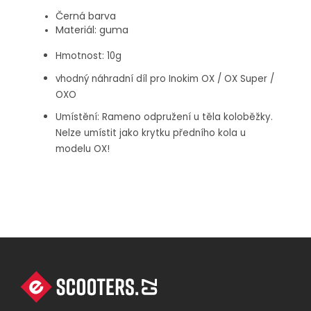
Černá barva
Materiál: guma
Hmotnost: 10g
vhodný náhradní díl pro
Inokim OX / OX Super /
OXO
Umístění: Rameno odpružení u těla koloběžky.
Nelze umístit jako krytku předního kola u
modelu OX!
Z
Á
P