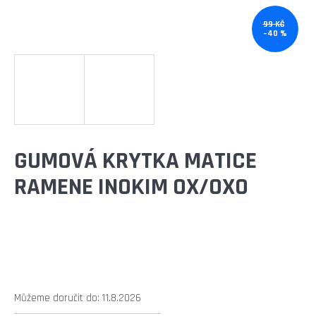
E
T
99 KČ
–40 %
E
N
A
J
Í
GUMOVÁ KRYTKA MATICE
T
RAMENE INOKIM OX/OXO
?
HLEDAT
Můžeme doručit do:
11.8.2026