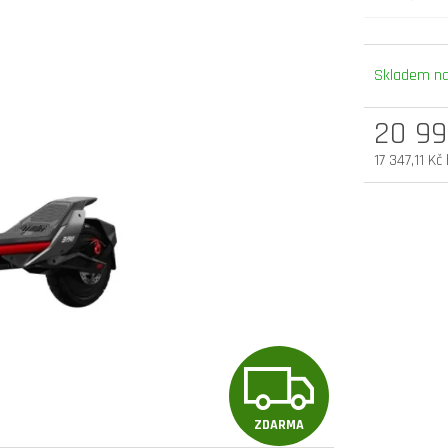
elektrokoloběžka inokim oxo super 60v
elektrokoloběžka 
25,6ah lg
v.2 cz edition
Skladem na
54 900 Kč
33 990 Kč
Původně:
58 990 Kč
20 99
17 347,11 Kč
Měrná
cena:
Z
ZDARMA