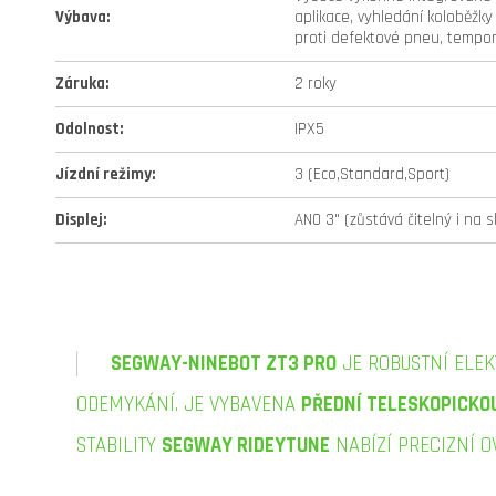
Výbava
:
aplikace, vyhledání koloběžky
proti defektové pneu, tempo
Záruka
:
2 roky
Odolnost
:
IPX5
Jízdní režimy
:
3 (Eco,Standard,Sport)
Displej
:
ANO 3" (zůstává čitelný i na s
SEGWAY-NINEBOT ZT3 PRO
JE ROBUSTNÍ ELE
ODEMYKÁNÍ. JE VYBAVENA
PŘEDNÍ TELESKOPICKOU
STABILITY
SEGWAY RIDEYTUNE
NABÍZÍ PRECIZNÍ O