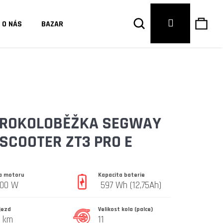
Hledat
Náku
Přihlášení
O NÁS
BAZAR
košík
TROKOLOBĚŽKA SEGWAY
SCOOTER ZT3 PRO E
la motoru
Kapacita baterie
600 W
597 Wh (12,75Ah)
jezd
Velikost kola (palce)
Následující
0 km
11