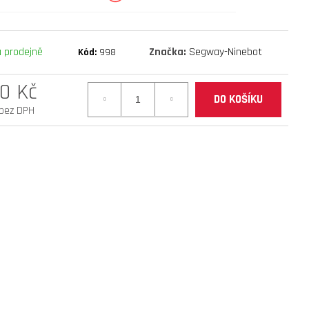
mantis 10 eco 800 facelift
 prodejně
Značka:
Segway-Ninebot
Kód:
998
0 Kč
DO KOŠÍKU
 bez DPH