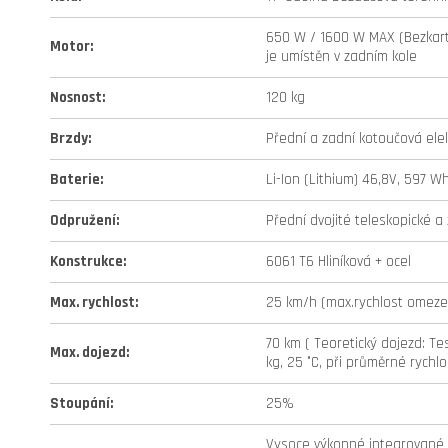
650 W / 1600 W MAX (Bezkart
Motor
:
je umístěn v zadním kole
Nosnost
:
120 kg
Brzdy
:
Přední a zadní kotoučová elek
Baterie
:
Li-Ion (Lithium) 46,8V, 597 Wh
Odpružení
:
Přední dvojité teleskopické a
Konstrukce
:
6061 T6 Hliníková + ocel
Max. rychlost
:
25 km/h (max.rychlost omezen
70 km ( Teoretický dojezd: Tes
Max. dojezd
:
kg, 25 °C, při průměrné rychlo
Stoupání
:
25%
Vysoce výkonné integrované L