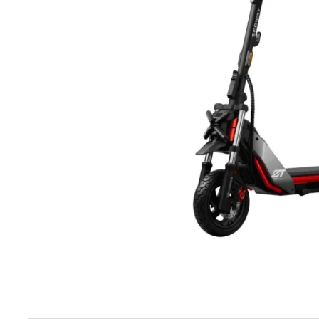
elektrokoloběžka inokim ox super 23ah lg
43 990 Kč
Původně:
47 990 Kč