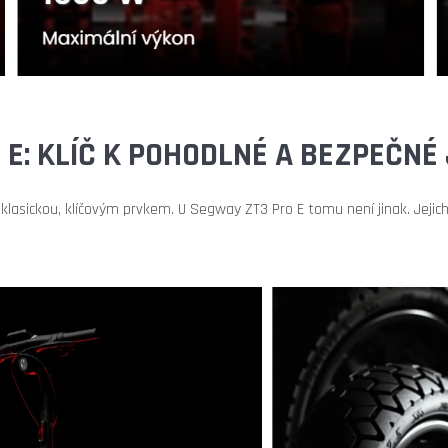
E: KLÍČ K POHODLNÉ A BEZPEČNÉ 
lasickou, klíčovým prvkem. U Segway ZT3 Pro E tomu není jinak. Jejich k