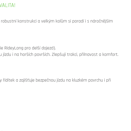
VALITA!
robustní konstrukci a velkým kolům si poradí i s náročnějším
ie RideyLong pro delší dojezd).
zdu i na horších površích. Zlepšují trakci, přilnavost a komfort.
řídítek a zajišťuje bezpečnou jízdu na kluzkém povrchu i při