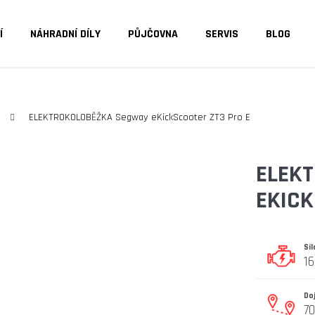
Í
NÁHRADNÍ DÍLY
PŮJČOVNA
SERVIS
BLOG
O POTŘEBUJETE NAJÍT?
ELEKTROKOLOBĚŽKA Segway eKickScooter ZT3 Pro E
HLEDAT
ELEK
EKICK
DOPORUČUJEME
Sí
1
Do
7