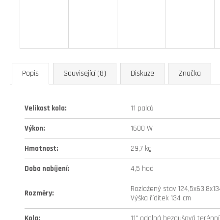
Popis
Související (8)
Diskuze
Značka
Velikost kola
:
11 palců
Výkon
:
1600 W
Hmotnost
:
29,7 kg
Doba nabíjení
:
4,5 hod
Rozložený stav 124,5x63,8x13
Rozměry
:
Výška řídítek 134 cm
Kola
:
11" odolná bezdušová terénn