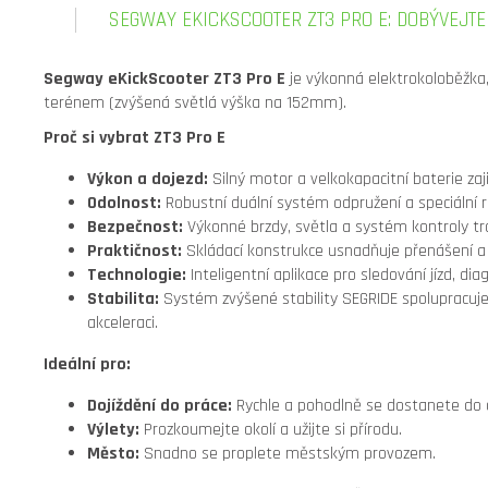
SEGWAY EKICKSCOOTER ZT3 PRO E: DOBÝVEJT
Segway eKickScooter ZT3 Pro E
je výkonná elektrokoloběžka,
terénem (zvýšená světlá výška na 152mm).
Proč si vybrat ZT3 Pro E
Výkon a dojezd:
Silný motor a velkokapacitní baterie zaj
Odolnost:
Robustní duální systém odpružení a speciální ro
Bezpečnost:
Výkonné brzdy, světla a systém kontroly tra
Praktičnost:
Skládací konstrukce usnadňuje přenášení a 
Technologie:
Inteligentní aplikace pro sledování jízd, dia
Stabilita:
Systém zvýšené stability SEGRIDE spolupracuje s
akceleraci.
Ideální pro:
Dojíždění do práce:
Rychle a pohodlně se dostanete do cíl
Výlety:
Prozkoumejte okolí a užijte si přírodu.
Město:
Snadno se proplete městským provozem.