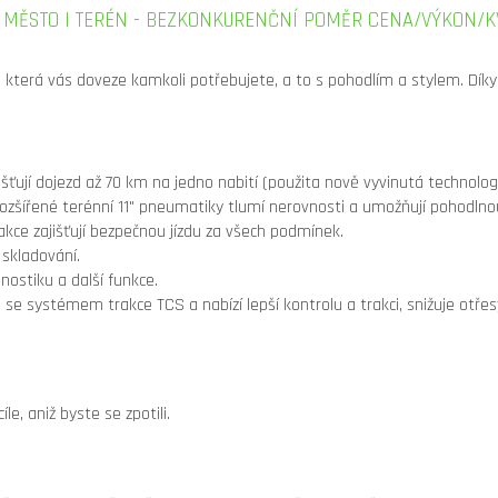
E MĚSTO I TERÉN - BEZKONKURENČNÍ POMĚR CENA/VÝKON/K
 která vás doveze kamkoli potřebujete, a to s pohodlím a stylem. Díky 
išťují dojezd až 70 km na jedno nabití (použita nově vyvinutá technolog
zšířené terénní 11" pneumatiky tlumí nerovnosti a umožňují pohodlnou jí
kce zajišťují bezpečnou jízdu za všech podmínek.
skladování.
gnostiku a další funkce.
e systémem trakce TCS a nabízí lepší kontrolu a trakci, snižuje otřesy 
e, aniž byste se zpotili.