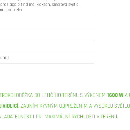
 přes apple find me, klakson, směrová světla,
mat, odrazka
lunci)
KTROKOLOBĚŽKA DO LEHČÍHO TERÉNU S VÝKONEM
1600 W
A 
 VIDLICÍ
, ZADNÍM KYVNÝM ODPRUŽENÍM A VYSOKOU SVĚTL
VLADATELNOST I PŘI MAXIMÁLNÍ RYCHLOSTI V TERÉNU.