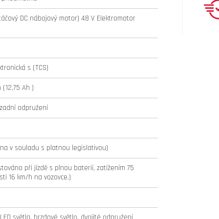
áčový DC nábojový motor) 48 V Elektromotor
tronická s (TCS)
 (12,75 Ah )
 zadní odpružení
a v souladu s platnou legislativou)
továno při jízdě s plnou baterií, zatížením 75
sti 16 km/h na vozovce.)
ED světla, brzdové světlo, dvojíté odpružení