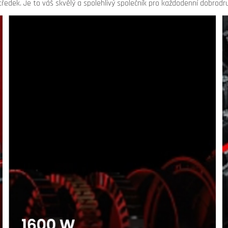
tředek. Je to váš skvělý a spolehlivý společník pro každodenní dobrodru