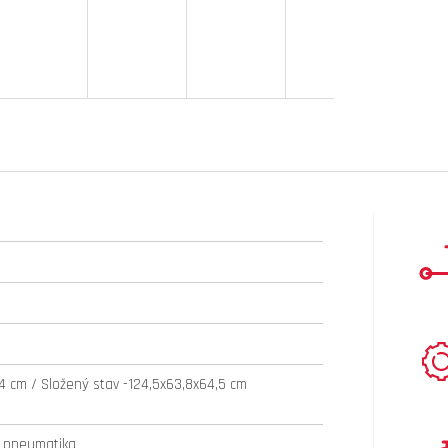
D
A
R
M
A
4 cm / Složený stav -124,5x63,8x64,5 cm
í pneumatika