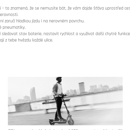
í – to znamená, že se nemusíte bát, že vám dojde šťáva uprostřed ces
erovnosti.
ní zaručí hladkou jízdu i na nerovném povrchu.
é pneumatiky.
ledovat stav baterie, nastavit rychlost a využívat další chytré funkce
ají z tebe hvězdu každé ulice.