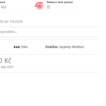
jezd
Velikost kola (palce)
0 km
10
mantis 10 eco 800 facelift
it do:
11.8.2026
 vyprodána…
Značka:
Segway-Ninebot
Kód:
1084
0 Kč
č bez DPH