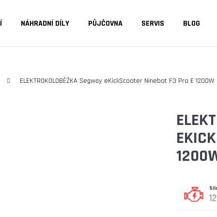
Í
NÁHRADNÍ DÍLY
PŮJČOVNA
SERVIS
BLOG
O POTŘEBUJETE NAJÍT?
ELEKTROKOLOBĚŽKA Segway eKickScooter Ninebot F3 Pro E 1200W
HLEDAT
ELEK
EKICK
DOPORUČUJEME
1200
Sí
1