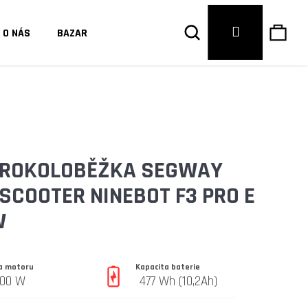
Hledat
Náku
Přihlášení
O NÁS
BAZAR
košík
TROKOLOBĚŽKA SEGWAY
SCOOTER NINEBOT F3 PRO E
W
la motoru
Kapacita baterie
200 W
477 Wh (10,2Ah)
Následující