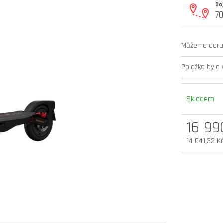
Do
7
elektrokoloběžka inokim oxo super 60v
elektrokoloběžka 
25,6ah lg
v.2 cz edition
54 900 Kč
33 990 Kč
Můžeme doruč
Původně:
58 990 Kč
Položka byla
Skladem
16 99
14 041,32 K
Měrná
cena: