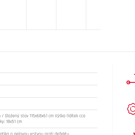
 / Složený stav 115x68x61 cm Výška řídítek cca
y: 18x51 cm
tika a gelovou vrstvou proti defektu