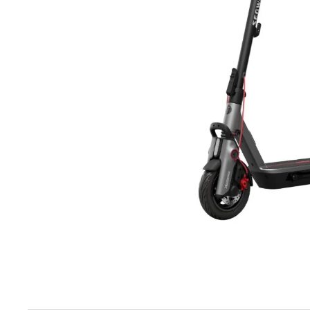
elektrokoloběžka inokim ox super 23ah lg
43 990 Kč
Původně:
47 990 Kč