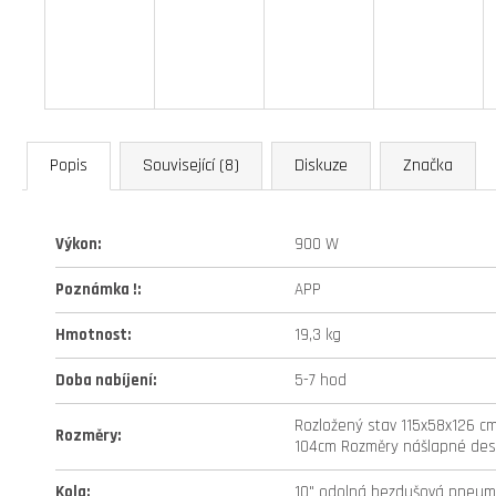
Popis
Související (8)
Diskuze
Značka
Výkon
:
900 W
Poznámka !
:
APP
Hmotnost
:
19,3 kg
Doba nabíjení
:
5-7 hod
Rozložený stav 115x58x126 cm
Rozměry
:
104cm Rozměry nášlapné desk
Kola
:
10" odolná bezdušová pneuma