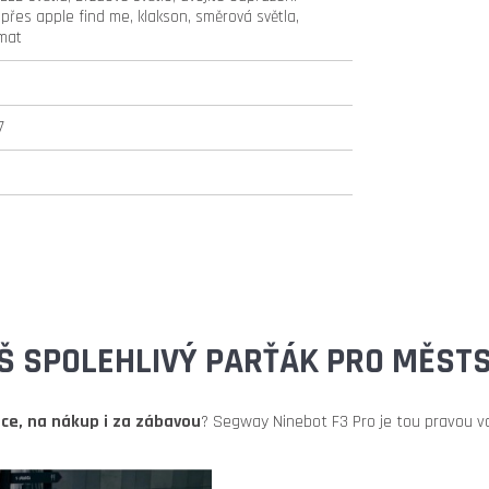
 přes apple find me, klakson, směrová světla,
mat
7
ÁŠ SPOLEHLIVÝ PARŤÁK PRO MĚS
áce, na nákup i za zábavou
? Segway Ninebot F3 Pro je tou pravou v