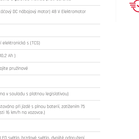
áčový DC nábojový motor) 48 V Elektromotor
 elektronická s (TCS)
10,2 Ah )
ojite pružinové
a v souladu s platnou legislativou)
továno při jízdě s plnou baterií, zatížením 75
sti 16 km/h na vozovce.)
ED světla, brzdové světlo, dvojíté odpružení