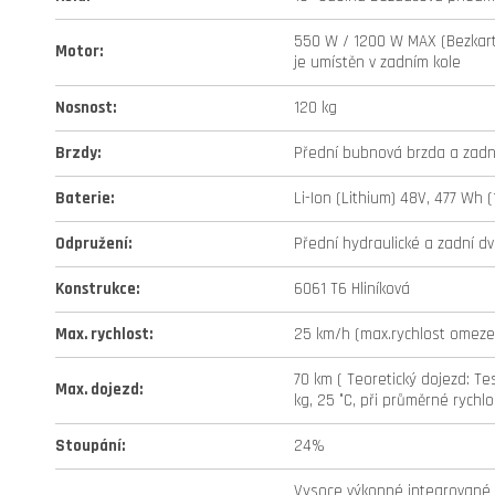
550 W / 1200 W MAX (Bezkart
Motor
:
je umístěn v zadním kole
Nosnost
:
120 kg
Brzdy
:
Přední bubnová brzda a zadní
Baterie
:
Li-Ion (Lithium) 48V, 477 Wh (
Odpružení
:
Přední hydraulické a zadní dv
Konstrukce
:
6061 T6 Hliníková
Max. rychlost
:
25 km/h (max.rychlost omezen
70 km ( Teoretický dojezd: Tes
Max. dojezd
:
kg, 25 °C, při průměrné rychlo
Stoupání
:
24%
Vysoce výkonné integrované L