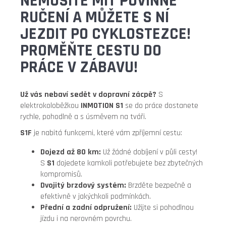
NEMUSÍTE MÍT POVINNÉ
RUČENÍ A MŮŽETE S NÍ
JEZDIT PO CYKLOSTEZCE!
PROMĚŇTE CESTU DO
PRÁCE V ZÁBAVU!
Už vás nebaví sedět v dopravní zácpě?
S
elektrokoloběžkou
INMOTION S1
se do práce dostanete
rychle, pohodlně a s úsměvem na tváři.
S1F
je nabitá funkcemi, které vám zpříjemní cestu:
Dojezd až 80 km:
Už žádné dobíjení v půli cesty!
S
S1
dojedete kamkoli potřebujete bez zbytečných
kompromisů.
Dvojitý brzdový systém:
Brzděte bezpečně a
efektivně v jakýchkoli podmínkách.
Přední a zadní odpružení:
Užijte si pohodlnou
jízdu i na nerovném povrchu.