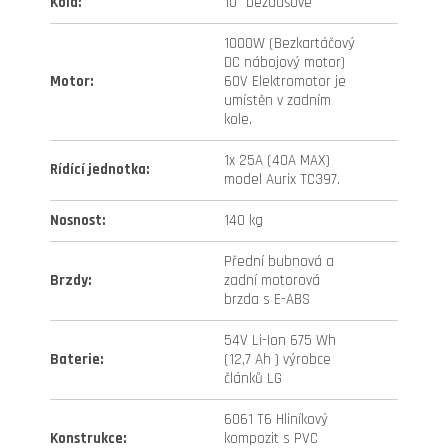
Kola
:
10" bezdušové
1000W (Bezkartáčový
DC nábojový motor)
Motor
:
60V Elektromotor je
umístěn v zadním
kole.
1x 25A (40A MAX)
Rídící jednotka
:
model Aurix TC397.
Nosnost
:
140 kg
Přední bubnová a
Brzdy
:
zadní motorová
brzda s E-ABS
54V Li-Ion 675 Wh
Baterie
:
(12,7 Ah ) výrobce
článků LG
6061 T6 Hliníkový
Konstrukce
:
kompozit s PVC