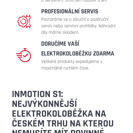
a seřízením. Stačí jen rozbalit a jet!
PROFESIONÁLNÍ SERVIS
Postaráme se o záruční a pozáruční
servis nebo servisní prohlídky. Náhradní
díly máme skladem.
DORUČÍME VAŠÍ
ELEKTROKOLOBĚŽKU ZDARMA
Veškeré produkty expedujeme v
maximálně rychlém čase.
INMOTION S1:
NEJVÝKONNĚJŠÍ
ELEKTROKOLOBĚŽKA NA
ČESKÉM TRHU NA KTEROU