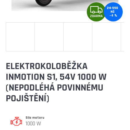
E
Z
T
24 990
KČ
–4 %
E
ZDARMA
D
N
A
A
R
J
Í
M
ELEKTROKOLOBĚŽKA
T
A
INMOTION S1, 54V 1000 W
?
(NEPODLÉHÁ POVINNÉMU
POJIŠTĚNÍ)
HLEDAT
Síla motoru
1000 W