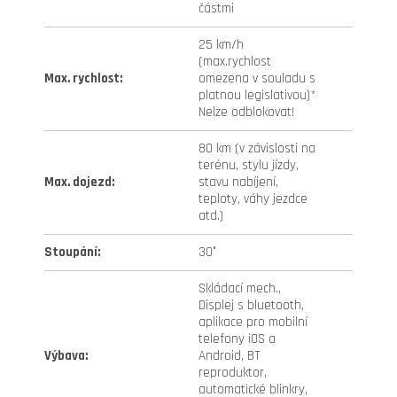
částmi
25 km/h
(max.rychlost
Max. rychlost
:
omezena v souladu s
platnou legislativou)*
Nelze odblokovat!
80 km (v závislosti na
terénu, stylu jízdy,
Max. dojezd
:
stavu nabíjení,
teploty, váhy jezdce
atd.)
Stoupání
:
30°
Skládací mech.,
Displej s bluetooth,
aplikace pro mobilní
telefony iOS a
Výbava
:
Android, BT
reproduktor,
automatické blinkry,