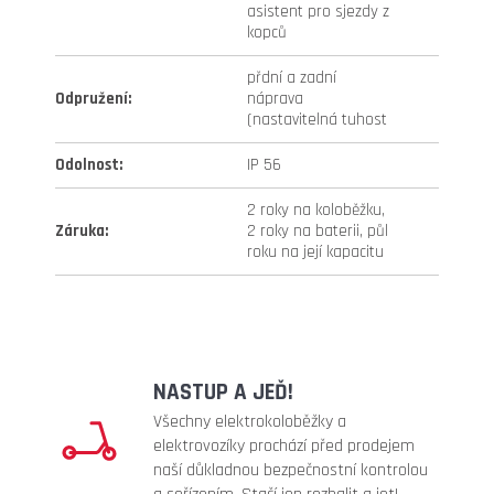
asistent pro sjezdy z
kopců
přdní a zadní
Odpružení
:
náprava
(nastavitelná tuhost
Odolnost
:
IP 56
2 roky na koloběžku,
Záruka
:
2 roky na baterii, půl
roku na její kapacitu
NASTUP A JEĎ!
Všechny elektrokoloběžky a
elektrovozíky prochází před prodejem
naší důkladnou bezpečnostní kontrolou