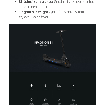
Skládací konstrukce:
Snadno ji vezmete s sebou
do MHD nebo do auta.
Elegantní design:
Vynikněte v davu s touto
stylovou koloběžkou.