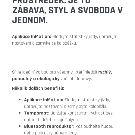
PROSTŘEDEK. JE TO
ZÁBAVA, STYL A SVOBODA V
JEDNOM.
Aplikace InMotion:
Sledujte statistiky jízdy, upravujte
nastavení a zamykejte koloběžku.
S1
je ideální volbou pro všechny, kteří hledají
rychlý,
pohodlný a ekologický
způsob dopravy.
Několik dalších benefitů:
Aplikace InMotion:
Sledujte statistiky jízdy,
upravujte nastavení a zamykejte koloběžku.
Tempomat:
Udržujte konstantní rychlost bez
nutnosti držet rukojeť plynu.
Bluetooth reproduktor:
Poslouchejte hudbu
nebo podcasty během jízdy.