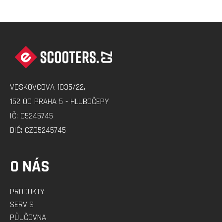
Z
Á
P
A
VOSKOVCOVA 1035/22,
T
152 00 PRAHA 5 - HLUBOČEPY
Í
IČ: 05245745
DIČ: CZ05245745
O NÁS
PRODUKTY
SERVIS
PŮJČOVNA