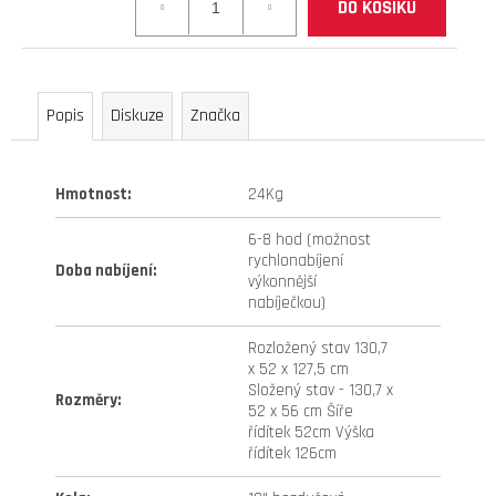
DO KOŠÍKU
41
cena:
990
Kč
Původně:
47
Popis
Diskuze
Značka
990
Kč
Hmotnost
:
24Kg
6-8 hod (možnost
rychlonabíjení
Doba nabíjení
:
výkonnější
nabíječkou)
Rozložený stav 130,7
x 52 x 127,5 cm
Složený stav - 130,7 x
Rozměry
:
52 x 56 cm Šíře
řídítek 52cm Výška
řídítek 126cm