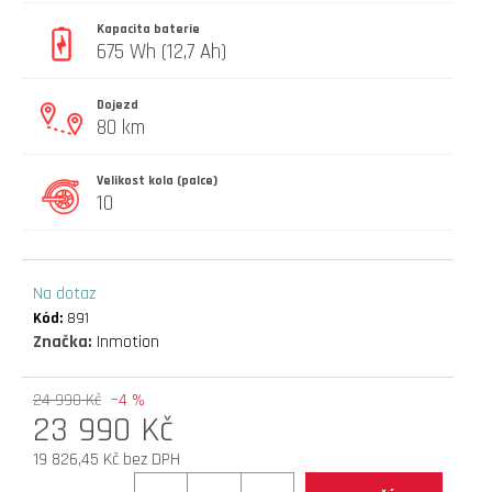
D
Kapacita baterie
O
675 Wh (12,7 Ah)
P
O
Dojezd
R
80 km
U
Č
Velikost kola (palce)
U
10
J
E
M
E
Na dotaz
Kód:
891
Značka:
Inmotion
elektrokoloběžka
inokim
24 990 Kč
–4 %
ox
23 990 Kč
super
21ah
19 826,45 Kč bez DPH
cn
Měrná