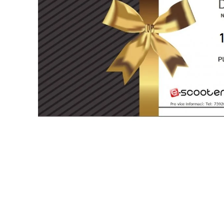
elektrokoloběžka inokim ox super 23ah lg
43 990 Kč
Původně:
47 990 Kč