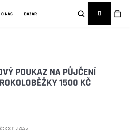
Hledat
Náku
Přihlášení
O NÁS
BAZAR
košík
VÝ POUKAZ NA PŮJČENÍ
ROKOLOBĚŽKY 1500 KČ
Následující
it do:
11.8.2026