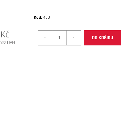
mantis 10 eco 800 facelift
Kód:
450
 Kč
DO KOŠÍKU
 bez DPH