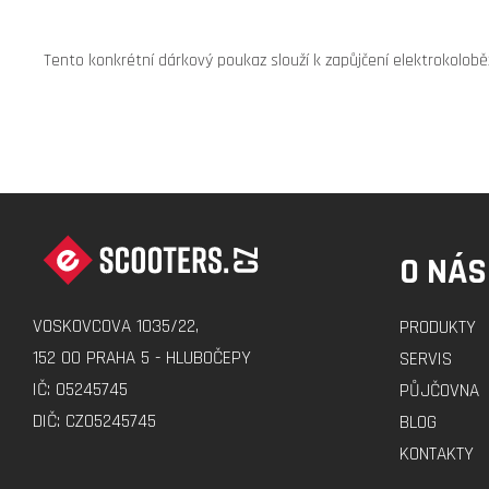
Tento konkrétní dárkový poukaz slouží k zapůjčení elektrokolobě
Z
Á
O NÁS
P
A
VOSKOVCOVA 1035/22,
PRODUKTY
T
152 00 PRAHA 5 - HLUBOČEPY
SERVIS
Í
IČ: 05245745
PŮJČOVNA
DIČ: CZ05245745
BLOG
KONTAKTY