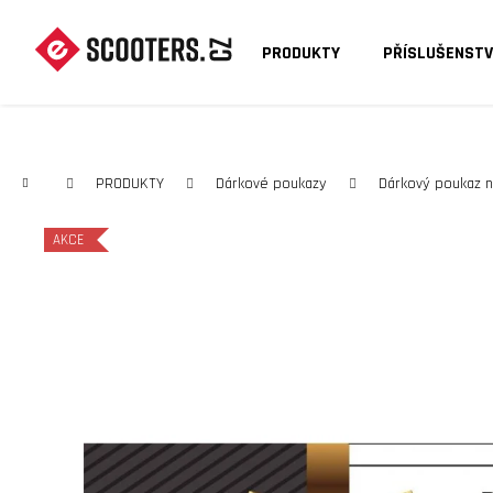
K
O
PRODUKTY
PŘÍSLUŠENSTV
Zpět
Zpět
Š
do
do
Í
C
obchodu
obchodu
K
Domů
PRODUKTY
Dárkové poukazy
Dárkový poukaz n
AKCE