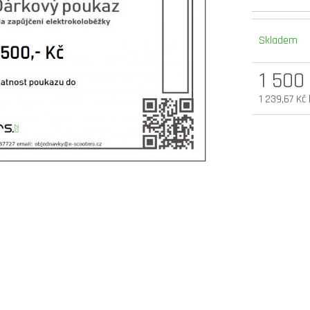
elektrokoloběžka inokim oxo super 60v
elektrokoloběžka 
25,6ah lg
v.2 cz edition
Skladem
54 900 Kč
33 990 Kč
Původně:
58 990 Kč
1 500
1 239,67 Kč
Měrná
cena: