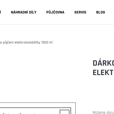
Í
NÁHRADNÍ DÍLY
PŮJČOVNA
SERVIS
BLOG
O POTŘEBUJETE NAJÍT?
a půjčení elektrokoloběžky 1500 Kč
HLEDAT
DÁRKO
ELEKT
DOPORUČUJEME
Můžeme doruč